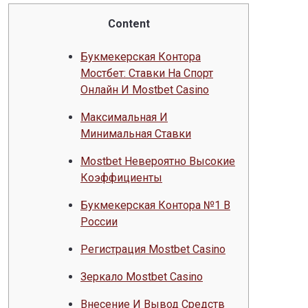
Content
Букмекерская Контора
Мостбет: Ставки На Спорт
Онлайн И Mostbet Casino
Максимальная И
Минимальная Ставки
Mostbet Невероятно Высокие
Коэффициенты
Букмекерская Контора №1 В
России
Регистрация Mostbet Casino
Зеркало Mostbet Casino
Внесение И Вывод Средств