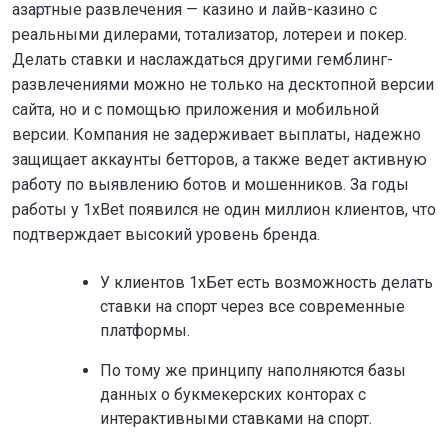
азартные развлечения — казино и лайв-казино с
реальными дилерами, тотализатор, лотереи и покер.
Делать ставки и наслаждаться другими гемблинг-
развлечениями можно не только на десктопной версии
сайта, но и с помощью приложения и мобильной
версии. Компания не задерживает выплаты, надежно
защищает аккаунты бетторов, а также ведет активную
работу по выявлению ботов и мошенников. За годы
работы у 1xBet появился не один миллион клиентов, что
подтверждает высокий уровень бренда.
У клиентов 1xБет есть возможность делать
ставки на спорт через все современные
платформы.
По тому же принципу наполняются базы
данных о букмекерских конторах с
интерактивными ставками на спорт.