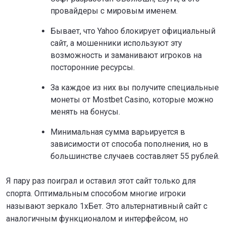
провайдеры с мировым именем.
Бывает, что Yahoo блокирует официальный
сайт, а мошенники используют эту
возможность и заманивают игроков на
посторонние ресурсы.
За каждое из них вы получите специальные
монеты от Mostbet Casino, которые можно
менять на бонусы.
Минимальная сумма варьируется в
зависимости от способа пополнения, но в
большинстве случаев составляет 55 рублей.
Я пару раз поиграл и оставил этот сайт только для
спорта. Оптимальным способом многие игроки
называют зеркало 1xБет. Это альтернативный сайт с
аналогичным функционалом и интерфейсом, но