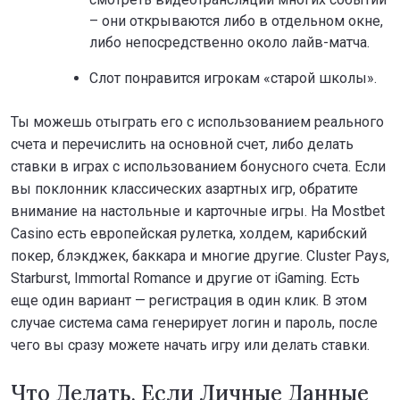
– они открываются либо в отдельном окне,
либо непосредственно около лайв-матча.
Слот понравится игрокам «старой школы».
Ты можешь отыграть его с использованием реального
счета и перечислить на основной счет, либо делать
ставки в играх с использованием бонусного счета. Если
вы поклонник классических азартных игр, обратите
внимание на настольные и карточные игры. На Mostbet
Casino есть европейская рулетка, холдем, карибский
покер, блэкджек, баккара и многие другие. Cluster Pays,
Starburst, Immortal Romance и другие от iGaming. Есть
еще один вариант — регистрация в один клик. В этом
случае система сама генерирует логин и пароль, после
чего вы сразу можете начать игру или делать ставки.
Что Делать, Если Личные Данные