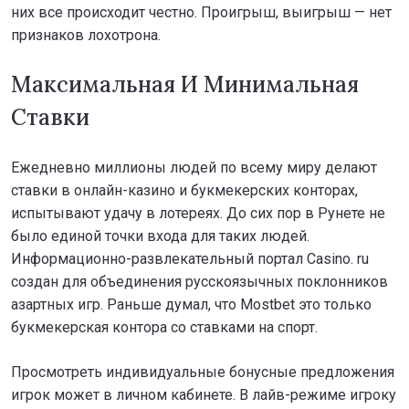
них все происходит честно. Проигрыш, выигрыш — нет
признаков лохотрона.
Максимальная И Минимальная
Ставки
Ежедневно миллионы людей по всему миру делают
ставки в онлайн-казино и букмекерских конторах,
испытывают удачу в лотереях. До сих пор в Рунете не
было единой точки входа для таких людей.
Информационно-развлекательный портал Casino. ru
создан для объединения русскоязычных поклонников
азартных игр. Раньше думал, что Mostbet это только
букмекерская контора со ставками на спорт.
Просмотреть индивидуальные бонусные предложения
игрок может в личном кабинете. В лайв-режиме игроку