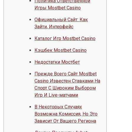
Политика Ответственной
Игры Mostbet Casino
Официальный Сайт: Как
Зайти, Интерфейс
Каталог Игр Mostbet Casino
Кэшбек Mostbet Casino
Недостатки Мостбет
Прежде Всего Сайт Mostbet
Casino Известен Ставками На
Спорт С Широким Выбором
Игр И Live-матчами
В Некоторых Случаях
Возможна Комиссия, Но Это
Зависит От Вашего Региона