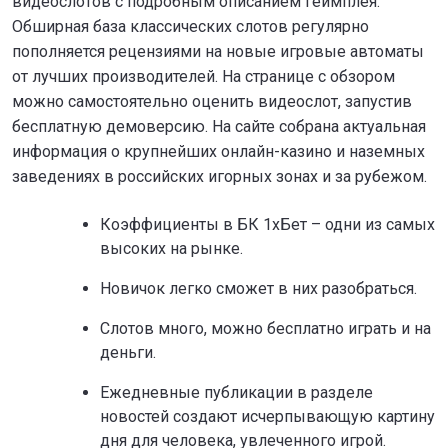
видеослотов с подробным описанием геймплея.
Обширная база классических слотов регулярно
пополняется рецензиями на новые игровые автоматы
от лучших производителей. На странице с обзором
можно самостоятельно оценить видеослот, запустив
бесплатную демоверсию. На сайте собрана актуальная
информация о крупнейших онлайн-казино и наземных
заведениях в российских игорных зонах и за рубежом.
Коэффициенты в БК 1хБет – одни из самых
высоких на рынке.
Новичок легко сможет в них разобраться.
Слотов много, можно бесплатно играть и на
деньги.
Ежедневные публикации в разделе
новостей создают исчерпывающую картину
дня для человека, увлеченного игрой.