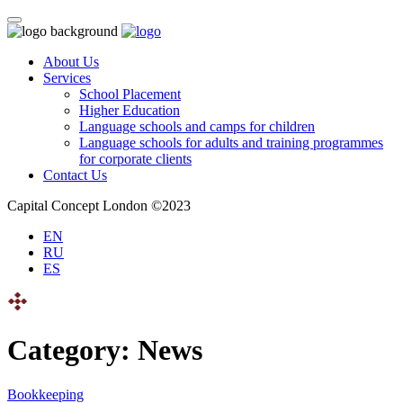
About Us
Services
School Placement
Higher Education
Language schools and camps for children
Language schools for adults and training programmes
for corporate clients
Contact Us
Capital Concept London ©2023
EN
RU
ES
Category:
News
Bookkeeping